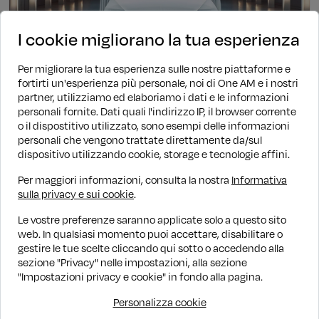
I cookie migliorano la tua esperienza
Per migliorare la tua esperienza sulle nostre piattaforme e
fortirti un'esperienza più personale, noi di One AM e i nostri
partner, utilizziamo ed elaboriamo i dati e le informazioni
personali fornite. Dati quali l'indirizzo IP, il browser corrente
Benzina
Manuale
23.701 KM
2024
o il dispostitivo utilizzato, sono esempi delle informazioni
Audi A1
personali che vengono trattate direttamente da/sul
dispositivo utilizzando cookie, storage e tecnologie affini.
25 TFSI
€ 21.790
Per maggiori informazioni, consulta la nostra
Informativa
sulla privacy e sui cookie
.
Finanziamento
€ 244/mese
Le vostre preferenze saranno applicate solo a questo sito
web. In qualsiasi momento puoi accettare, disabilitare o
gestire le tue scelte cliccando qui sotto o accedendo alla
1
sezione "Privacy" nelle impostazioni, alla sezione
"Impostazioni privacy e cookie" in fondo alla pagina.
1 - 1 di 1 annunci
Personalizza cookie