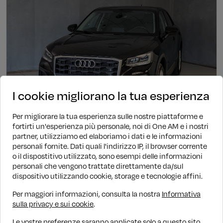
I cookie migliorano la tua esperienza
Per migliorare la tua esperienza sulle nostre piattaforme e
fortirti un'esperienza più personale, noi di One AM e i nostri
partner, utilizziamo ed elaboriamo i dati e le informazioni
personali fornite. Dati quali l'indirizzo IP, il browser corrente
Benzina
Automatico
44.889 KM
2022
o il dispostitivo utilizzato, sono esempi delle informazioni
Audi Q2
personali che vengono trattate direttamente da/sul
dispositivo utilizzando cookie, storage e tecnologie affini.
35 TFSI S-tronic
€ 22.890
€ 23.890
PROMO WOW
Per maggiori informazioni, consulta la nostra
Informativa
sulla privacy e sui cookie
.
Finanziamento
€ 262/mese
Le vostre preferenze saranno applicate solo a questo sito