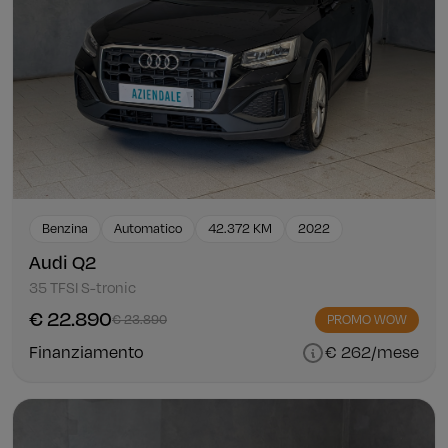
Benzina
Automatico
42.372 KM
2022
Audi Q2
35 TFSI S-tronic
€ 22.890
€ 23.890
PROMO WOW
Finanziamento
€ 262/mese