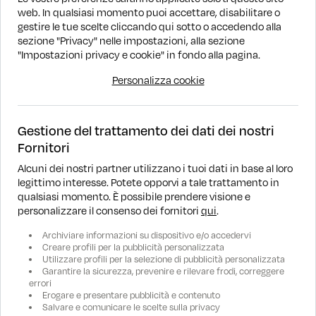
web. In qualsiasi momento puoi accettare, disabilitare o
gestire le tue scelte cliccando qui sotto o accedendo alla
1
sezione "Privacy" nelle impostazioni, alla sezione
"Impostazioni privacy e cookie" in fondo alla pagina.
1 - 3 di 3 annunci
Personalizza cookie
Gestione del trattamento dei dati dei nostri
Fornitori
Alcuni dei nostri partner utilizzano i tuoi dati in base al loro
legittimo interesse. Potete opporvi a tale trattamento in
DOVE SIAMO
qualsiasi momento. È possibile prendere visione e
personalizzare il consenso dei fornitori
qui
.
RICERCA
Archiviare informazioni su dispositivo e/o accedervi
Creare profili per la pubblicità personalizzata
Utilizzare profili per la selezione di pubblicità personalizzata
ASSISTENZA
Garantire la sicurezza, prevenire e rilevare frodi, correggere
errori
Erogare e presentare pubblicità e contenuto
AZIENDA
Salvare e comunicare le scelte sulla privacy