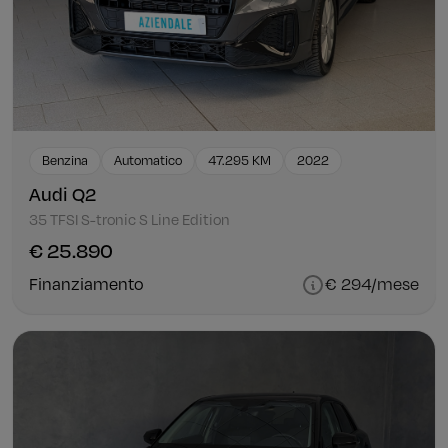
Benzina
Automatico
47.295 KM
2022
Audi Q2
35 TFSI S-tronic S Line Edition
€ 25.890
Finanziamento
€ 294/mese