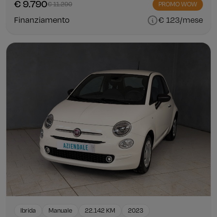
€ 9.790
€ 11.290
PROMO WOW
Finanziamento
€ 123/mese
Ibrida
Manuale
22.142 KM
2023