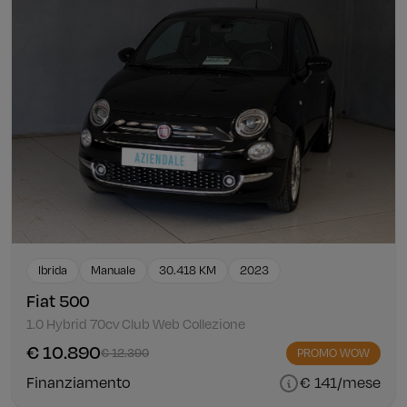
Ibrida
Manuale
30.418 KM
2023
Fiat 500
1.0 Hybrid 70cv Club Web Collezione
€ 10.890
€ 12.390
PROMO WOW
Finanziamento
€ 141/mese