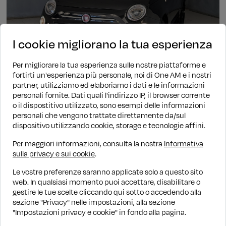
I cookie migliorano la tua esperienza
Per migliorare la tua esperienza sulle nostre piattaforme e
fortirti un'esperienza più personale, noi di One AM e i nostri
partner, utilizziamo ed elaboriamo i dati e le informazioni
personali fornite. Dati quali l'indirizzo IP, il browser corrente
Ibrida
Manuale
42.317 KM
2023
o il dispostitivo utilizzato, sono esempi delle informazioni
Fiat 500
personali che vengono trattate direttamente da/sul
dispositivo utilizzando cookie, storage e tecnologie affini.
1.0 Hybrid 70cv Cult
€ 10.290
€ 11.790
PROMO WOW
Per maggiori informazioni, consulta la nostra
Informativa
sulla privacy e sui cookie
.
Finanziamento
€ 131/mese
Le vostre preferenze saranno applicate solo a questo sito
web. In qualsiasi momento puoi accettare, disabilitare o
gestire le tue scelte cliccando qui sotto o accedendo alla
1
sezione "Privacy" nelle impostazioni, alla sezione
"Impostazioni privacy e cookie" in fondo alla pagina.
1 - 8 di 8 annunci