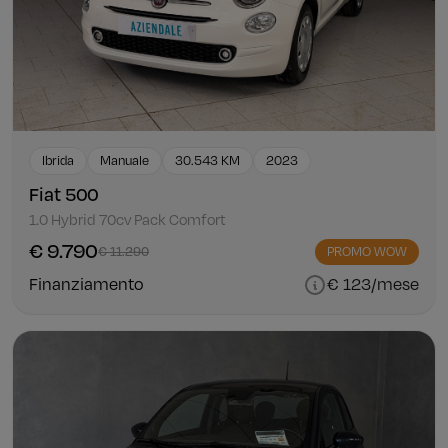
Ibrida
Manuale
30.543 KM
2023
Fiat 500
1.0 Hybrid 70cv Pack Comfort
€ 9.790
€ 11.290
PROMO WOW
Finanziamento
€ 123/mese