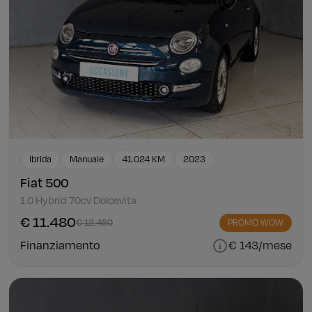
Ibrida
Manuale
41.024 KM
2023
Fiat 500
1.0 Hybrid 70cv Dolcevita
€ 11.480
€ 12.480
PROMO WOW
Finanziamento
€ 143/mese