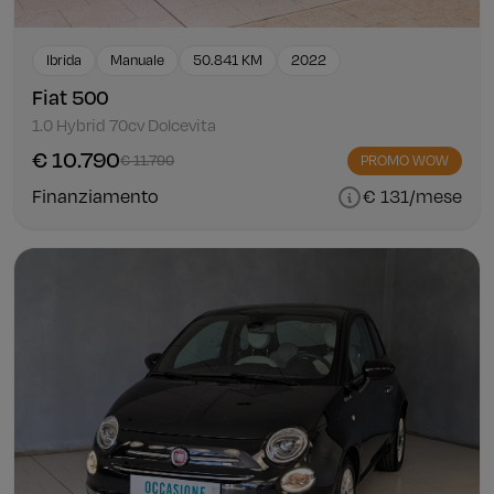
Ibrida
Manuale
50.841 KM
2022
Fiat 500
1.0 Hybrid 70cv Dolcevita
€ 10.790
€ 11.790
PROMO WOW
Finanziamento
€ 131/mese