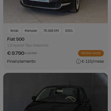
Ibrida
Manuale
76.198 KM
2021
Fiat 500
1.0 Hybrid 70cv Dolcevita
€ 9.790
€ 10.790
PROMO WOW
Finanziamento
€ 115/mese