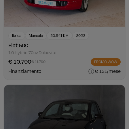
Ibrida
Manuale
50.841 KM
2022
Fiat 500
1.0 Hybrid 70cv Dolcevita
€ 10.790
€ 11.790
PROMO WOW
Finanziamento
€ 131/mese