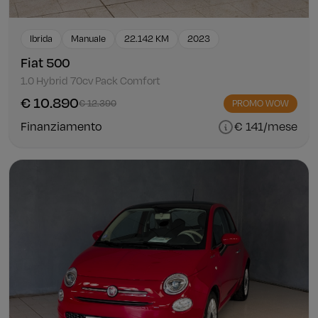
Ibrida
Manuale
22.142 KM
2023
Fiat 500
1.0 Hybrid 70cv Pack Comfort
€ 10.890
€ 12.390
PROMO WOW
Finanziamento
€ 141/mese