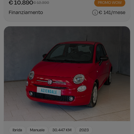
€ 10.890
€ 12.390
PROMO WOW
Finanziamento
€ 141/mese
Ibrida
Manuale
30.447 KM
2023