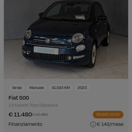
Ibrida
Manuale
41.024 KM
2023
Fiat 500
1.0 Hybrid 70cv Dolcevita
€ 11.480
€ 12.480
PROMO WOW
Finanziamento
€ 143/mese