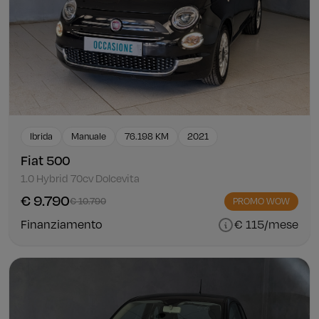
Ibrida
Manuale
76.198 KM
2021
Fiat 500
1.0 Hybrid 70cv Dolcevita
€ 9.790
€ 10.790
PROMO WOW
Finanziamento
€ 115/mese