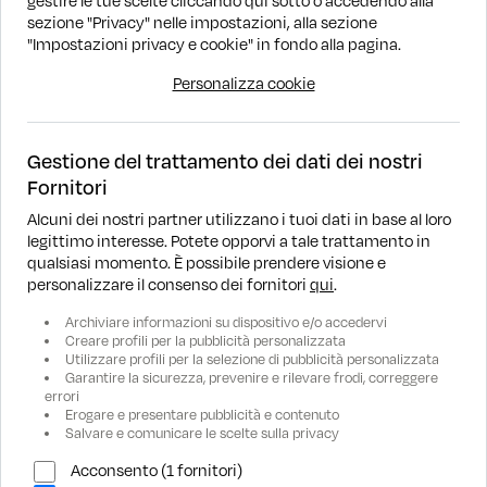
gestire le tue scelte cliccando qui sotto o accedendo alla
1
sezione "Privacy" nelle impostazioni, alla sezione
"Impostazioni privacy e cookie" in fondo alla pagina.
1 - 9 di 9 annunci
Personalizza cookie
Gestione del trattamento dei dati dei nostri
Fornitori
Alcuni dei nostri partner utilizzano i tuoi dati in base al loro
legittimo interesse. Potete opporvi a tale trattamento in
DOVE SIAMO
qualsiasi momento. È possibile prendere visione e
personalizzare il consenso dei fornitori
qui
.
RICERCA
Archiviare informazioni su dispositivo e/o accedervi
Creare profili per la pubblicità personalizzata
Utilizzare profili per la selezione di pubblicità personalizzata
ASSISTENZA
Garantire la sicurezza, prevenire e rilevare frodi, correggere
errori
Erogare e presentare pubblicità e contenuto
AZIENDA
Salvare e comunicare le scelte sulla privacy
Acconsento (1 fornitori)