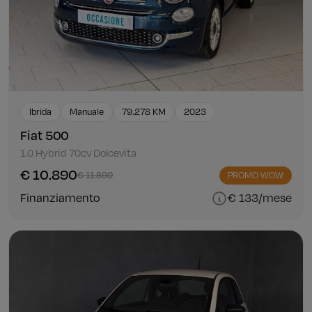
Ibrida
Manuale
79.278 KM
2023
Fiat 500
1.0 Hybrid 70cv Dolcevita
€ 10.890
€ 11.890
PROMO WOW
Finanziamento
€ 133/mese