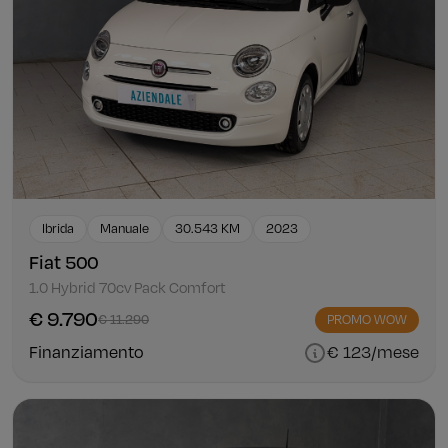
Ibrida
Manuale
30.543 KM
2023
Fiat 500
1.0 Hybrid 70cv Pack Comfort
€ 9.790
€ 11.290
PROMO WOW
Finanziamento
€ 123/mese