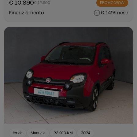
€ 10.890
€ 12.890
PROMO WOW
Finanziamento
€ 149/mese
Ibrida
Manuale
23.010 KM
2024