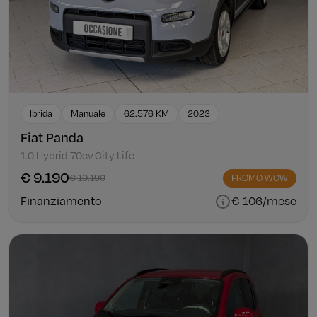
Ibrida
Manuale
62.576 KM
2023
Fiat Panda
1.0 Hybrid 70cv City Life
€ 9.190
€ 10.190
PROMO WOW
Finanziamento
€ 106/mese