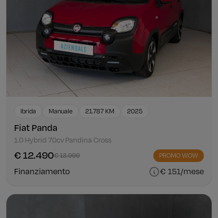
Ibrida
Manuale
21.787 KM
2025
Fiat Panda
1.0 Hybrid 70cv Pandina Cross
€ 12.490
€ 13.990
PROMO WOW
Finanziamento
€ 151/mese