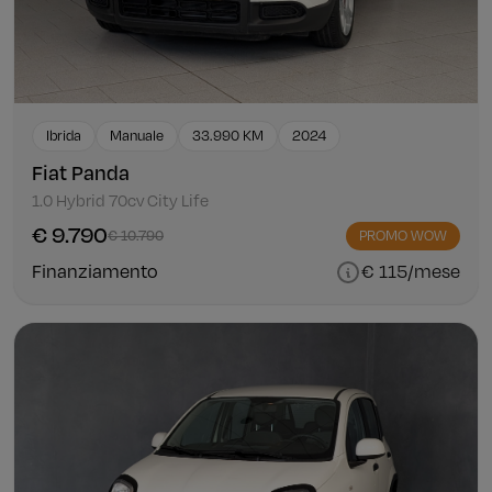
Ibrida
Manuale
33.990 KM
2024
Fiat Panda
1.0 Hybrid 70cv City Life
€ 9.790
€ 10.790
PROMO WOW
Finanziamento
€ 115/mese