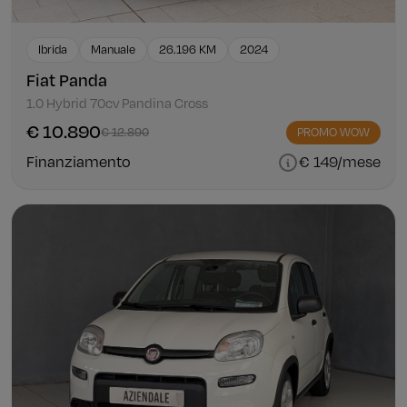
Ibrida
Manuale
26.196 KM
2024
Fiat Panda
1.0 Hybrid 70cv Pandina Cross
€ 10.890
€ 12.890
PROMO WOW
Finanziamento
€ 149/mese