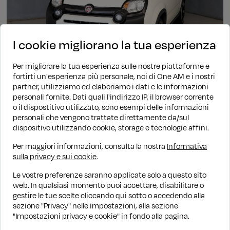
I cookie migliorano la tua esperienza
Per migliorare la tua esperienza sulle nostre piattaforme e
fortirti un'esperienza più personale, noi di One AM e i nostri
partner, utilizziamo ed elaboriamo i dati e le informazioni
personali fornite. Dati quali l'indirizzo IP, il browser corrente
Ibrida
Manuale
60.919 KM
2023
o il dispostitivo utilizzato, sono esempi delle informazioni
Fiat Panda
personali che vengono trattate direttamente da/sul
dispositivo utilizzando cookie, storage e tecnologie affini.
1.0 Hybrid 70cv City Cross
€ 9.890
€ 11.890
PROMO WOW
Per maggiori informazioni, consulta la nostra
Informativa
sulla privacy e sui cookie
.
Finanziamento
€ 133/mese
Le vostre preferenze saranno applicate solo a questo sito
web. In qualsiasi momento puoi accettare, disabilitare o
gestire le tue scelte cliccando qui sotto o accedendo alla
1
sezione "Privacy" nelle impostazioni, alla sezione
"Impostazioni privacy e cookie" in fondo alla pagina.
1 - 8 di 8 annunci