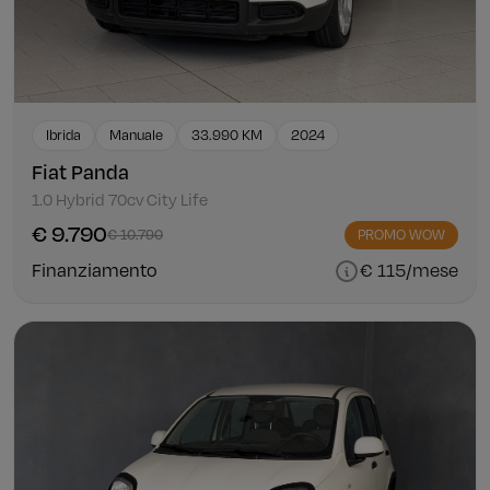
Ibrida
Manuale
33.990 KM
2024
Fiat Panda
1.0 Hybrid 70cv City Life
€ 9.790
€ 10.790
PROMO WOW
Finanziamento
€ 115/mese