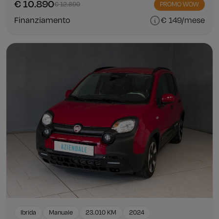
€ 10.890
€ 12.890
PROMO WOW
Finanziamento
€ 149/mese
Ibrida
Manuale
23.010 KM
2024