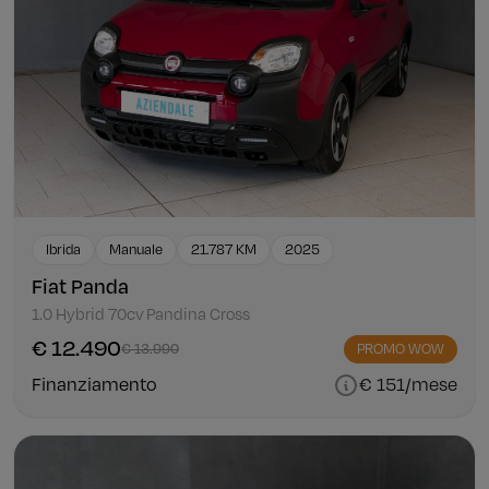
Ibrida
Manuale
21.787 KM
2025
Fiat Panda
1.0 Hybrid 70cv Pandina Cross
€ 12.490
€ 13.990
PROMO WOW
Finanziamento
€ 151/mese