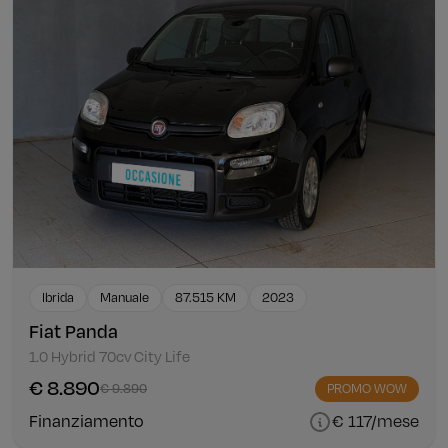
Ibrida
Manuale
87.515 KM
2023
Fiat Panda
1.0 Hybrid 70cv City Life
€ 8.890
€ 9.890
PROMO WOW
Finanziamento
€ 117/mese