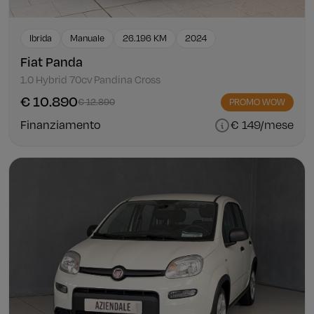
Ibrida
Manuale
26.196 KM
2024
Fiat Panda
1.0 Hybrid 70cv Pandina Cross
€ 10.890
€ 12.890
PROMO WOW
Finanziamento
€ 149/mese