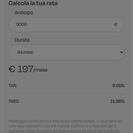
Calcola la tua rata
Anticipo
Durata
€ 197
/mese
TAN
9.01%
TAEG
11.38%
Messaggio pubblicitario a solo scopo promozionale. I valori elencati
sono approssimativi con IVA inclusa. L'offerta è valida solo per il
seguente mese. Soggetto ad approvazione da parte del creditore.