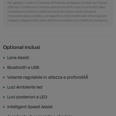
Per gestire i costi in maniera efficiente ed essere avvisati su future
offerte, il creditore ti ricorda che prima di firmare il contratto devi
considerare tutte le condizioni economiche e contrattuali al
momento della vendita, con specifico riferimento alle informazioni
messe a disposizione dalla direttiva europea sul credito al consumo.
Optional inclusi
Lane Assist
Bluetooth e USB
Volante regolabile in altezza e profonditÃ
Luci Ambiente led
Luci posteriori a LED
Intelligent Speed Assist