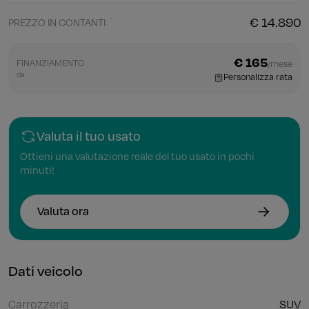
€ 14.890
PREZZO IN CONTANTI
€ 165
FINANZIAMENTO
/mese
da
Personalizza rata
Valuta il tuo usato
Ottieni una valutazione reale del tuo usato in pochi
minuti!
Valuta ora
Dati veicolo
Carrozzeria
SUV