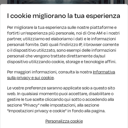
I cookie migliorano la tua esperienza
Per migliorare la tua esperienza sulle nostre piattaforme e
fortirti un'esperienza più personale, noi di One AM e i nostri
partner, utilizziamo ed elaboriamo i dati e le informazioni
personali fornite. Dati quali l'indirizzo IP, il browser corrente
o il dispostitivo utilizzato, sono esempi delle informazioni
personali che vengono trattate direttamente da/sul
dispositivo utilizzando cookie, storage e tecnologie affini.
Per maggiori informazioni, consulta la nostra
Informativa
Ibrido
Manuale
60.161 km
2023
Ibri
sulla privacy e sui cookie
.
Ford Puma
For
Le vostre preferenze saranno applicate solo a questo sito
1.0 Hybrid 125cv ST-Line
1.0 H
web. In qualsiasi momento puoi accettare, disabilitare o
gestire le tue scelte cliccando qui sotto o accedendo alla
€ 13.980
€ 1
€ 14.980
PROMO WOW
sezione "Privacy" nelle impostazioni, alla sezione
Finanziamento
€ 167/mese
Fin
"Impostazioni privacy e cookie" in fondo alla pagina.
Personalizza cookie