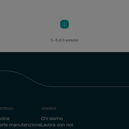
1
1 - 5 di 5 annunci
ISTENZA
AZIENDA
icina
Chi siamo
erte manutenzione
Lavora con noi