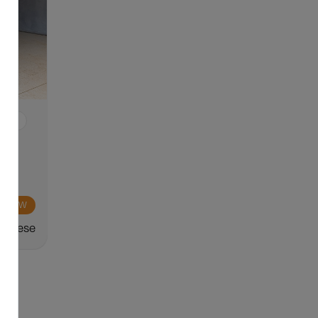
0 KM
O WOW
6/mese