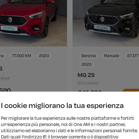
na
77.000 KM
2023
Benzina
Manuale
87.17
2023
S
MG ZS
mfort
1.0 Luxury
.590
€ 11.890
€ 12.890
PROM
ziamento
€ 144/mese
Finanziamento
€ 14
I cookie migliorano la tua esperienza
Per migliorare la tua esperienza sulle nostre piattaforme e fortirti
un'esperienza più personale, noi di One AM e i nostri partner,
utilizziamo ed elaboriamo i dati e le informazioni personali fornite.
Dati quali l'indirizzo IP, il browser corrente o il dispostitivo