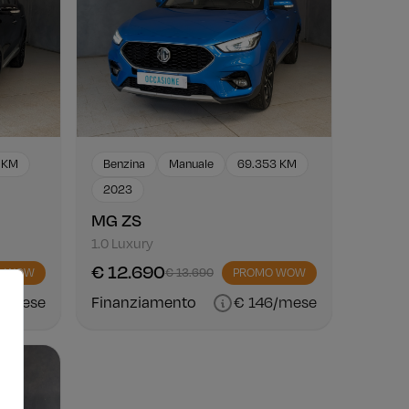
7 KM
Benzina
Manuale
69.353 KM
2023
MG ZS
1.0 Luxury
€ 12.690
O WOW
€ 13.690
PROMO WOW
9/mese
Finanziamento
€ 146/mese