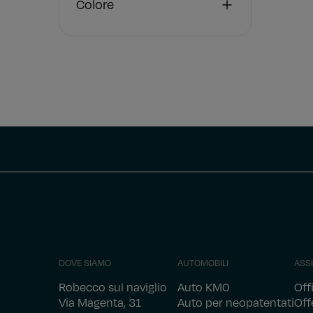
Colore
DOVE SIAMO
AUTOMOBILI
ASS
Robecco sul naviglio
Auto KM0
Off
Via Magenta, 31
Auto per neopatentati
Off