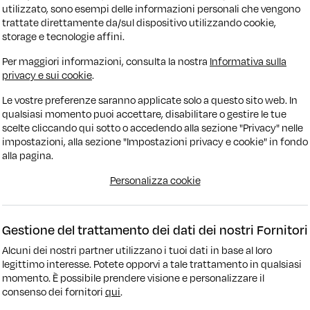
utilizzato, sono esempi delle informazioni personali che vengono
trattate direttamente da/sul dispositivo utilizzando cookie,
storage e tecnologie affini.
Per maggiori informazioni, consulta la nostra
Informativa sulla
privacy e sui cookie
.
Le vostre preferenze saranno applicate solo a questo sito web. In
qualsiasi momento puoi accettare, disabilitare o gestire le tue
na
Manuale
61.223 KM
Benzina
Manuale
67.93
scelte cliccando qui sotto o accedendo alla sezione "Privacy" nelle
2023
impostazioni, alla sezione "Impostazioni privacy e cookie" in fondo
alla pagina.
S
MG ZS
xury
1.5 Comfort
Personalizza cookie
.690
€ 12.690
€ 13.690
PROMO WOW
€ 13.690
PROM
ziamento
€ 146/mese
Finanziamento
€ 14
Gestione del trattamento dei dati dei nostri Fornitori
Alcuni dei nostri partner utilizzano i tuoi dati in base al loro
legittimo interesse. Potete opporvi a tale trattamento in qualsiasi
momento. È possibile prendere visione e personalizzare il
consenso dei fornitori
qui
.