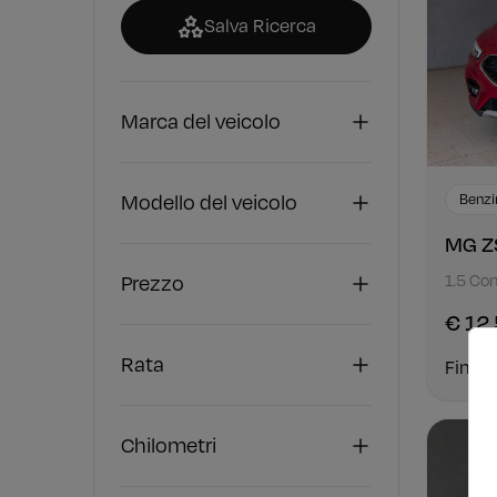
Salva Ricerca
Marca del veicolo
Modello del veicolo
Benzi
MG Z
Prezzo
1.5 Co
€ 12
Rata
Finan
Chilometri