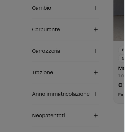
Cambio
Carburante
Carrozzeria
Benzi
2023
MG Z
Trazione
1.0 Lu
€ 12
Anno immatricolazione
Finan
Neopatentati