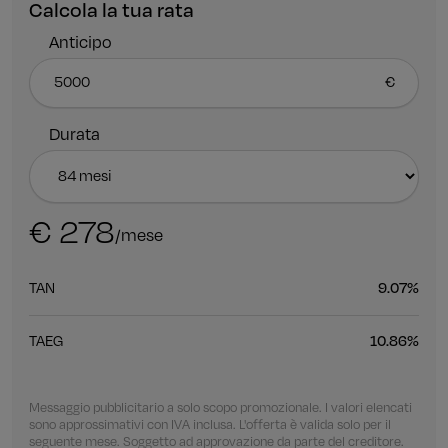
Calcola la tua rata
Anticipo
Durata
€ 278
/mese
TAN
9.07%
TAEG
10.86%
Messaggio pubblicitario a solo scopo promozionale. I valori elencati
sono approssimativi con IVA inclusa. L'offerta è valida solo per il
seguente mese. Soggetto ad approvazione da parte del creditore.