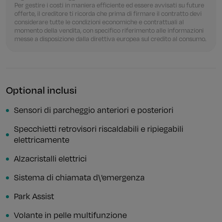
Per gestire i costi in maniera efficiente ed essere avvisati su future
offerte, il creditore ti ricorda che prima di firmare il contratto devi
considerare tutte le condizioni economiche e contrattuali al
momento della vendita, con specifico riferimento alle informazioni
messe a disposizione dalla direttiva europea sul credito al consumo.
Optional inclusi
Sensori di parcheggio anteriori e posteriori
Specchietti retrovisori riscaldabili e ripiegabili
elettricamente
Alzacristalli elettrici
Sistema di chiamata d\'emergenza
Park Assist
Volante in pelle multifunzione