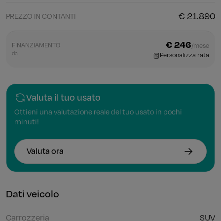
€ 21.890
PREZZO IN CONTANTI
€ 246
FINANZIAMENTO
/mese
da
Personalizza rata
Valuta il tuo usato
Ottieni una valutazione reale del tuo usato in pochi
minuti!
Valuta ora
Dati veicolo
Carrozzeria
SUV