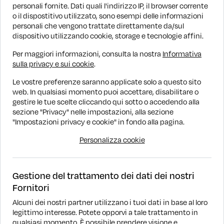
personali fornite. Dati quali l'indirizzo IP, il browser corrente
o il dispostitivo utilizzato, sono esempi delle informazioni
personali che vengono trattate direttamente da/sul
dispositivo utilizzando cookie, storage e tecnologie affini.
Per maggiori informazioni, consulta la nostra
Informativa
Benzina
Manuale
43.204 km
2024
Ben
sulla privacy e sui cookie
.
Volkswagen T-Roc
Vol
Le vostre preferenze saranno applicate solo a questo sito
1.0 TSI 110cv Life
1.0 T
web. In qualsiasi momento puoi accettare, disabilitare o
gestire le tue scelte cliccando qui sotto o accedendo alla
€ 19.890
€ 1
€ 21.890
PROMO WOW
sezione "Privacy" nelle impostazioni, alla sezione
Finanziamento
€ 246/mese
Fin
"Impostazioni privacy e cookie" in fondo alla pagina.
Personalizza cookie
Gestione del trattamento dei dati dei nostri
Fornitori
Alcuni dei nostri partner utilizzano i tuoi dati in base al loro
legittimo interesse. Potete opporvi a tale trattamento in
DOVE SIAMO
qualsiasi momento. È possibile prendere visione e