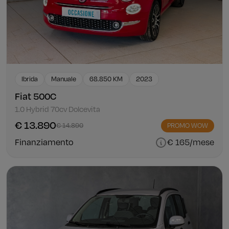
Ibrida
Manuale
68.850 KM
2023
Fiat 500C
1.0 Hybrid 70cv Dolcevita
€ 13.890
€ 14.890
PROMO WOW
Finanziamento
€ 165/mese