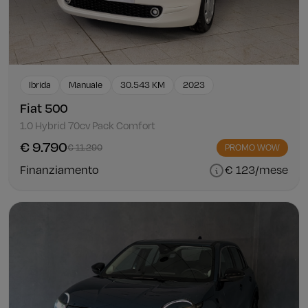
Ibrida
Manuale
30.543 KM
2023
Fiat 500
1.0 Hybrid 70cv Pack Comfort
€ 9.790
€ 11.290
PROMO WOW
Finanziamento
€ 123/mese