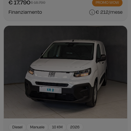
€ 17.790
€ 18.790
PROMO WOW
Finanziamento
€ 212/mese
Diesel
Manuale
10 KM
2026