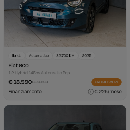
Ibrida
Automatico
32.700 KM
2025
Fiat 600
1.2 Hybrid 145cv Automatic Pop
€ 18.590
€ 20.590
PROMO WOW
Finanziamento
€ 225/mese