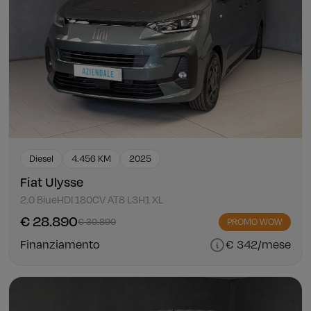
Diesel
4.456 KM
2025
Fiat Ulysse
2.0 BlueHDI 180CV AT8 L3H1 XL
€ 28.890
€ 30.890
PROMO WOW
Finanziamento
€ 342/mese