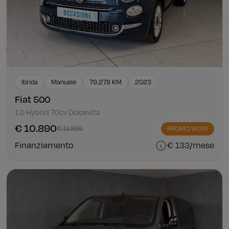
Ibrida
Manuale
79.278 KM
2023
Fiat 500
1.0 Hybrid 70cv Dolcevita
€ 10.890
€ 11.890
PROMO WOW
Finanziamento
€ 133/mese