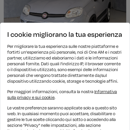
I cookie migliorano la tua esperienza
Per migliorare la tua esperienza sulle nostre piattaforme e
fortirti un'esperienza più personale, noi di One AM e i nostri
partner, utilizziamo ed elaboriamo i dati e le informazioni
personali fornite. Dati quali l'indirizzo IP, il browser corrente
Ibrida
Manuale
62.576 KM
2023
o il dispostitivo utilizzato, sono esempi delle informazioni
Fiat Panda
personali che vengono trattate direttamente da/sul
dispositivo utilizzando cookie, storage e tecnologie affini.
1.0 Hybrid 70cv City Life
€ 9.190
€ 10.190
PROMO WOW
Per maggiori informazioni, consulta la nostra
Informativa
sulla privacy e sui cookie
.
Finanziamento
€ 106/mese
Le vostre preferenze saranno applicate solo a questo sito
web. In qualsiasi momento puoi accettare, disabilitare o
gestire le tue scelte cliccando qui sotto o accedendo alla
1
2
3
sezione "Privacy" nelle impostazioni, alla sezione