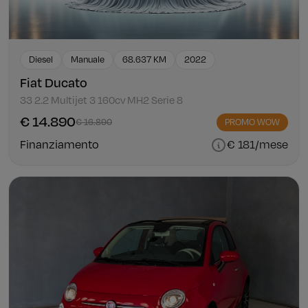
Diesel
Manuale
68.637 KM
2022
Fiat Ducato
33 2.2 Multijet 3 160cv MH2 Serie 8
€ 14.890
€ 16.890
PROMO WOW
Finanziamento
€ 181/mese