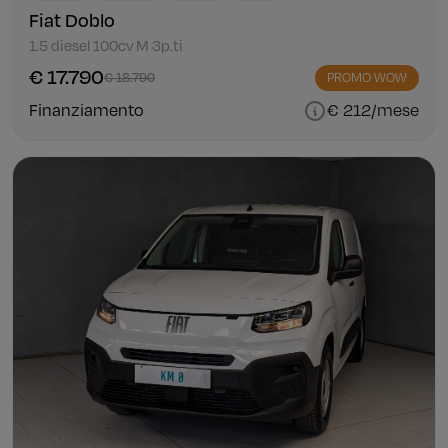
Fiat Doblo
1.5 diesel 100cv M 3p.ti
€ 17.790
€ 18.790
PROMO WOW
Finanziamento
€ 212/mese