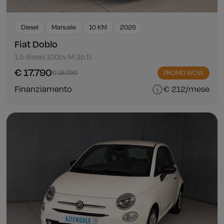
Diesel
Manuale
10 KM
2026
Fiat Doblo
1.5 diesel 100cv M 3p.ti
€ 17.790
€ 18.790
PROMO WOW
Finanziamento
€ 212/mese