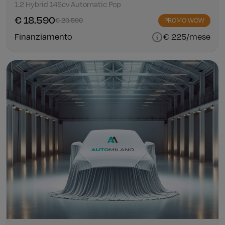
1.2 Hybrid 145cv Automatic Pop
€ 18.590
€ 20.590
PROMO WOW
Finanziamento
€ 225/mese