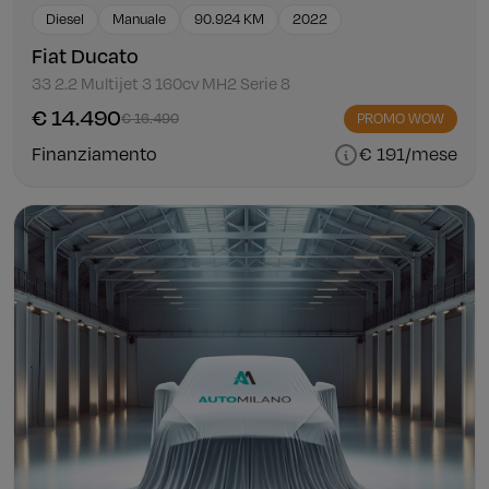
Diesel
Manuale
90.924 KM
2022
Fiat Ducato
33 2.2 Multijet 3 160cv MH2 Serie 8
€ 14.490
€ 16.490
PROMO WOW
Finanziamento
€ 191/mese