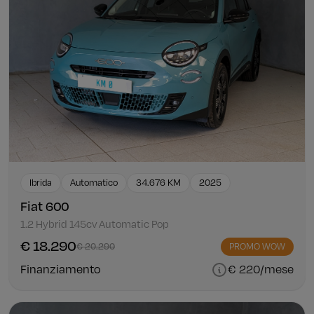
Ibrida
Automatico
34.676 KM
2025
Fiat 600
1.2 Hybrid 145cv Automatic Pop
€ 18.290
€ 20.290
PROMO WOW
Finanziamento
€ 220/mese