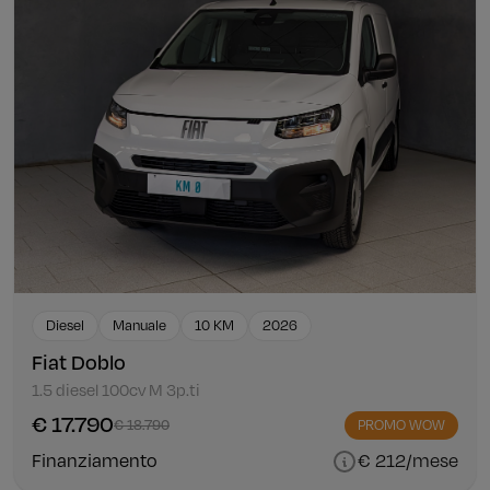
Diesel
Manuale
10 KM
2026
Fiat Doblo
1.5 diesel 100cv M 3p.ti
€ 17.790
€ 18.790
PROMO WOW
Finanziamento
€ 212/mese