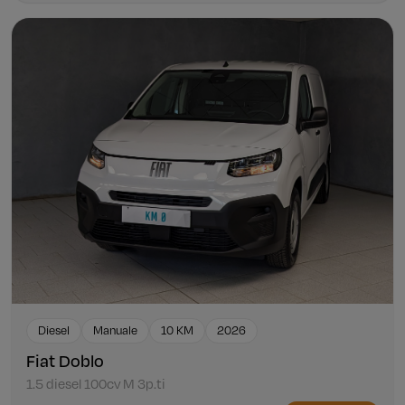
Diesel
Manuale
10 KM
2026
Fiat Doblo
1.5 diesel 100cv M 3p.ti