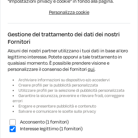
"Impostazioni privacy e cookie" in fondo alla pagina.
1 - 15 di 45 annunci
Personalizza cookie
Gestione del trattamento dei dati dei nostri
Fornitori
Alcuni dei nostri partner utilizzano i tuoi dati in base al loro
legittimo interesse. Potete opporvi a tale trattamento in
DOVE SIAMO
qualsiasi momento. È possibile prendere visione e
personalizzare il consenso dei fornitori
qui
.
RICERCA
Archiviare informazioni su dispositivo e/o accedervi
Creare profili per la pubblicità personalizzata
Utilizzare profili per la selezione di pubblicità personalizzata
ASSISTENZA
Garantire la sicurezza, prevenire e rilevare frodi, correggere
errori
Erogare e presentare pubblicità e contenuto
AZIENDA
Salvare e comunicare le scelte sulla privacy
Acconsento (1 fornitori)
Interesse legittimo (1 fornitori)