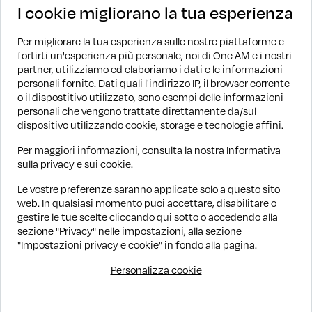
I cookie migliorano la tua esperienza
Per migliorare la tua esperienza sulle nostre piattaforme e
fortirti un'esperienza più personale, noi di One AM e i nostri
partner, utilizziamo ed elaboriamo i dati e le informazioni
personali fornite. Dati quali l'indirizzo IP, il browser corrente
Ibrida
Automatico
14.463 KM
2025
o il dispostitivo utilizzato, sono esempi delle informazioni
Fiat 600
personali che vengono trattate direttamente da/sul
dispositivo utilizzando cookie, storage e tecnologie affini.
1.2 Hybrid 145cv Automatic Pop
€ 18.290
€ 20.290
PROMO WOW
Per maggiori informazioni, consulta la nostra
Informativa
sulla privacy e sui cookie
.
Finanziamento
€ 220/mese
Le vostre preferenze saranno applicate solo a questo sito
web. In qualsiasi momento puoi accettare, disabilitare o
gestire le tue scelte cliccando qui sotto o accedendo alla
1
sezione "Privacy" nelle impostazioni, alla sezione
"Impostazioni privacy e cookie" in fondo alla pagina.
1 - 7 di 7 annunci
Personalizza cookie