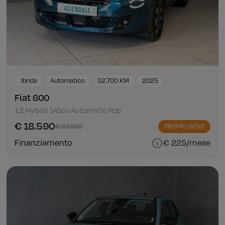
Ibrida
Automatico
32.700 KM
2025
Fiat 600
1.2 Hybrid 145cv Automatic Pop
€ 18.590
€ 20.590
PROMO WOW
Finanziamento
€ 225/mese