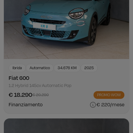
Ibrida
Automatico
34.676 KM
2025
Fiat 600
1.2 Hybrid 145cv Automatic Pop
€ 18.290
€ 20.290
PROMO WOW
Finanziamento
€ 220/mese