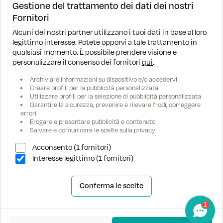
Gestione del trattamento dei dati dei nostri
Fornitori
Alcuni dei nostri partner utilizzano i tuoi dati in base al loro
legittimo interesse. Potete opporvi a tale trattamento in
DOVE SIAMO
qualsiasi momento. È possibile prendere visione e
personalizzare il consenso dei fornitori
qui
.
RICERCA
Archiviare informazioni su dispositivo e/o accedervi
Creare profili per la pubblicità personalizzata
Utilizzare profili per la selezione di pubblicità personalizzata
ASSISTENZA
Garantire la sicurezza, prevenire e rilevare frodi, correggere
errori
Erogare e presentare pubblicità e contenuto
AZIENDA
Salvare e comunicare le scelte sulla privacy
Acconsento (1 fornitori)
Interesse legittimo (1 fornitori)
Conferma le scelte
1
Automilano © 2025 Tutti i diritti riservati.
Privacy policy
Cookie policy