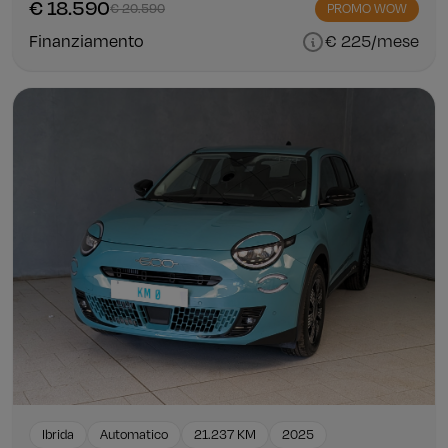
€ 18.590
€ 20.590
PROMO WOW
Finanziamento
€ 225/mese
Ibrida
Automatico
21.237 KM
2025