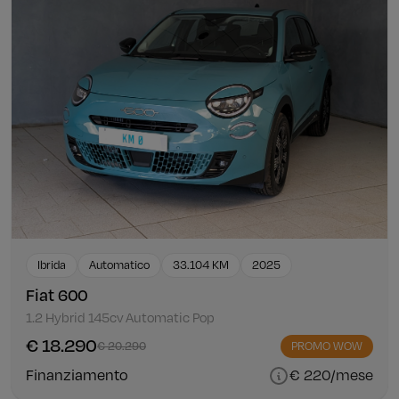
Ibrida
Automatico
33.104 KM
2025
Fiat 600
1.2 Hybrid 145cv Automatic Pop
€ 18.290
€ 20.290
PROMO WOW
Finanziamento
€ 220/mese