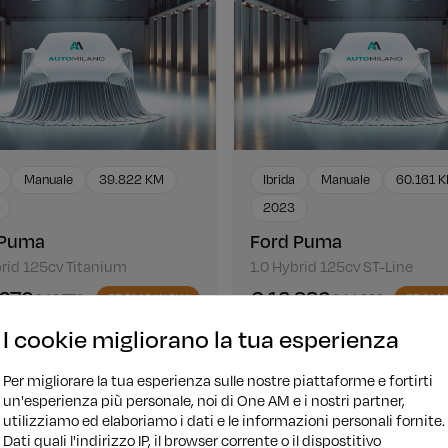
Manuale
39.822 KM
Ibrida
Manuale
60.161 
2023
 Puma
Ford Puma
brid 125cv Titanium
1.0 Hybrid 125cv ST-Line
.270
€ 13.980
€ 16.770
PROMO WOW
€ 14.980
PROM
ziamento
€ 179/mese
Finanziamento
€ 16
I cookie migliorano la tua esperienza
Per migliorare la tua esperienza sulle nostre piattaforme e fortirti
un'esperienza più personale, noi di One AM e i nostri partner,
utilizziamo ed elaboriamo i dati e le informazioni personali fornite.
Dati quali l'indirizzo IP, il browser corrente o il dispostitivo