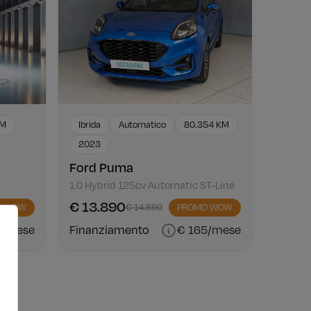
KM
Ibrida
Automatico
80.354 KM
2023
Ford Puma
1.0 Hybrid 125cv Automatic ST-Line
€ 13.890
O WOW
€ 14.890
PROMO WOW
7/mese
Finanziamento
€ 165/mese