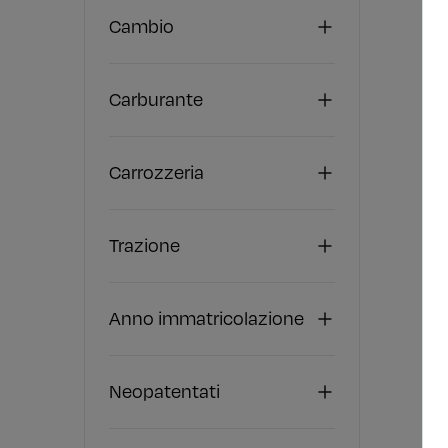
Cambio
Carburante
Carrozzeria
Trazione
Anno immatricolazione
Neopatentati