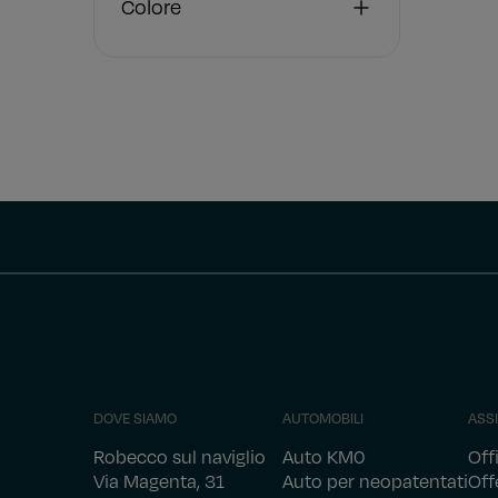
Colore
DOVE SIAMO
AUTOMOBILI
ASS
Robecco sul naviglio
Auto KM0
Off
Via Magenta, 31
Auto per neopatentati
Off