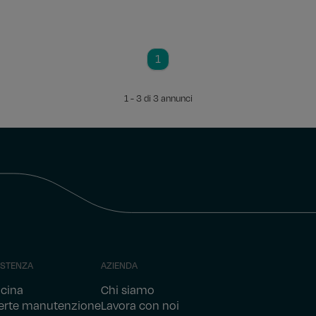
1
1 - 3 di 3 annunci
ISTENZA
AZIENDA
icina
Chi siamo
erte manutenzione
Lavora con noi