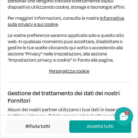
personali che vengono trattate direttamente da/sul
RICERCA
dispositivo utilizzando cookie, storage e tecnologie affini.
Per maggiori informazioni, consulta la nostra
Informativa
ASSISTENZA
sulla privacy e sui cookie
.
Le vostre preferenze saranno applicate solo a questo sito
AZIENDA
web. In qualsiasi momento puoi accettare, disabilitare o
gestire le tue scelte cliccando qui sotto o accedendo alla
sezione "Privacy" nelle impostazioni, alla sezione
"Impostazioni privacy e cookie" in fondo alla pagina.
Personalizza cookie
Automilano © 2025 Tutti i diritti riservati.
Gestione del trattamento dei dati dei nostri
Privacy policy
Cookie policy
Fornitori
Automilano - P.I. 09966730963
Alcuni dei nostri partner utilizzano i tuoi dati in base al loro
1
legittimo interesse. Potete opporvi a tale trattamento in
qualsiasi momento. È possibile prendere visione e
Rifiuta tutti
Accetta tutti
personalizzare il consenso dei fornitori
qui
.