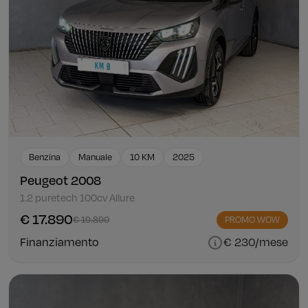
Benzina
Manuale
10 KM
2025
Peugeot 2008
1.2 puretech 100cv Allure
€ 17.890
€ 19.890
PROMO WOW
Finanziamento
€ 230/mese