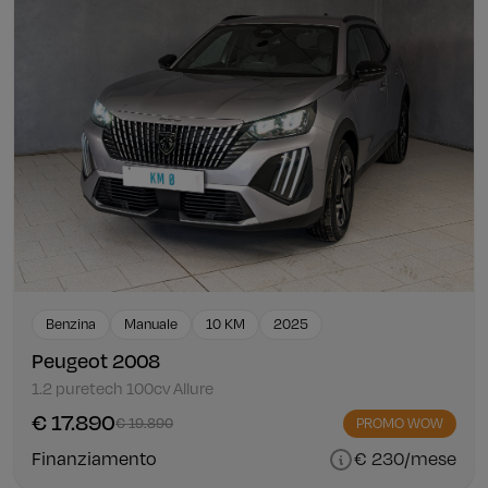
Benzina
Manuale
10 KM
2025
Peugeot 2008
1.2 puretech 100cv Allure
€ 17.890
€ 19.890
PROMO WOW
Finanziamento
€ 230/mese