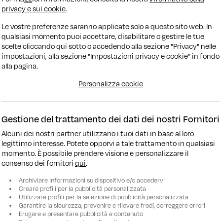
privacy e sui cookie
.
Le vostre preferenze saranno applicate solo a questo sito web. In
qualsiasi momento puoi accettare, disabilitare o gestire le tue
scelte cliccando qui sotto o accedendo alla sezione "Privacy" nelle
impostazioni, alla sezione "Impostazioni privacy e cookie" in fondo
alla pagina.
na
Manuale
32.737 KM
Ibrida
Automatico
31.2
Personalizza cookie
2024
swagen T-Roc
Volkswagen Golf
Gestione del trattamento dei dati dei nostri Fornitori
 110cv R-Line
1.0 eTSI 110cv DSG Life Move
Alcuni dei nostri partner utilizzano i tuoi dati in base al loro
.480
€ 22.890
legittimo interesse. Potete opporvi a tale trattamento in qualsiasi
ziamento
€ 255/mese
Finanziamento
€ 26
momento. È possibile prendere visione e personalizzare il
consenso dei fornitori
qui
.
Archiviare informazioni su dispositivo e/o accedervi
Creare profili per la pubblicità personalizzata
Utilizzare profili per la selezione di pubblicità personalizzata
Garantire la sicurezza, prevenire e rilevare frodi, correggere errori
Erogare e presentare pubblicità e contenuto