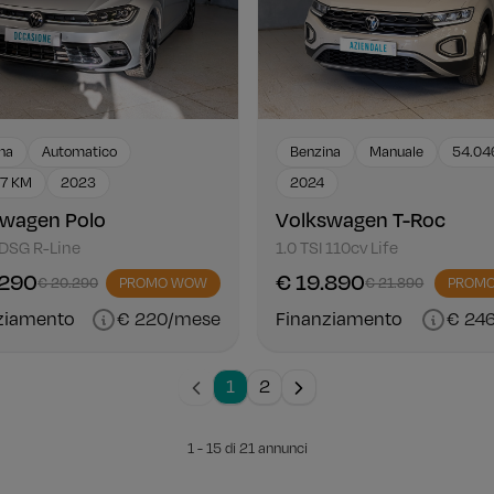
na
Automatico
Benzina
Manuale
54.04
77 KM
2023
2024
swagen Polo
Volkswagen T-Roc
 DSG R-Line
1.0 TSI 110cv Life
.290
€ 19.890
€ 20.290
PROMO WOW
€ 21.890
PROM
ziamento
€ 220/mese
Finanziamento
€ 24
1
2
1 - 15 di 21 annunci