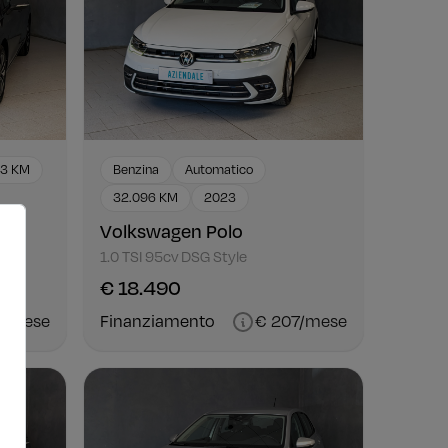
13 KM
Benzina
Automatico
32.096 KM
2023
Volkswagen Polo
1.0 TSI 95cv DSG Style
€ 18.490
5/mese
Finanziamento
€ 207/mese