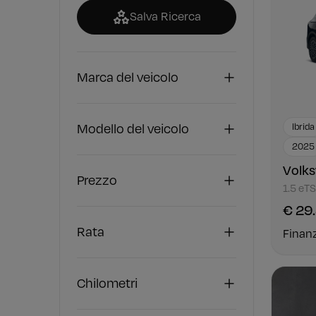
Salva Ricerca
Marca del veicolo
Modello del veicolo
Ibrida
2025
Volk
Prezzo
1.5 eTS
€ 29
Rata
Finan
Chilometri