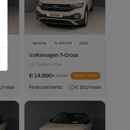
5 KM
Benzina
71.400 KM
2022
Volkswagen T-Cross
1.0 TSI 95cv Style
€ 14.890
€ 15.890
PROMO WOW
1/mese
Finanziamento
€ 181/mese