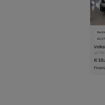
Benzi
82.2
Volk
1.0 TSI
€ 19
Finan