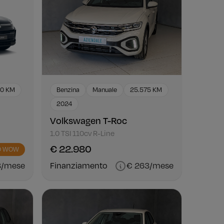
60 KM
Benzina
Manuale
25.575 KM
2024
Volkswagen T-Roc
1.0 TSI 110cv R-Line
€ 22.980
O WOW
8/mese
Finanziamento
€ 263/mese