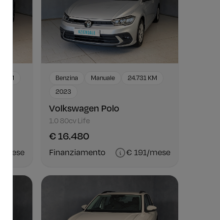
24 KM
Benzina
Manuale
24.731 KM
2023
Volkswagen Polo
1.0 80cv Life
€ 16.480
2/mese
Finanziamento
€ 191/mese