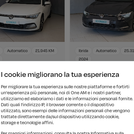
Automatico
21.945 KM
Ibrida
Automatico
25.3
2024
wagen Golf
Volkswagen Golf
I cookie migliorano la tua esperienza
SI 110cv DSG Life Move
1.0 eTSI 110cv DSG Life Move
.870
€ 23.490
Per migliorare la tua esperienza sulle nostre piattaforme e fortirti
un'esperienza più personale, noi di One AM e i nostri partner,
ziamento
€ 261/mese
Finanziamento
€ 25
utilizziamo ed elaboriamo i dati e le informazioni personali fornite.
Dati quali l'indirizzo IP, il browser corrente o il dispostitivo
utilizzato, sono esempi delle informazioni personali che vengono
trattate direttamente da/sul dispositivo utilizzando cookie,
storage e tecnologie affini.
Per maggiori informazioni, consulta la nostra
Informativa sulla