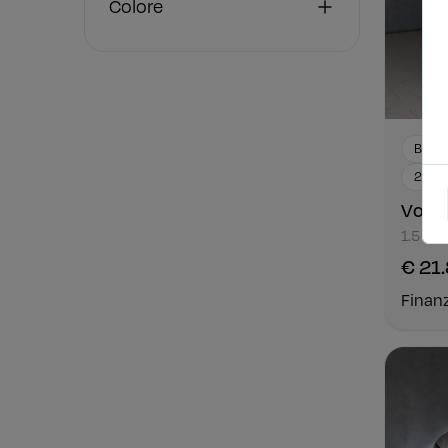
Colore
Benzi
2023
Volks
1.5 TSI
€ 21
Finan