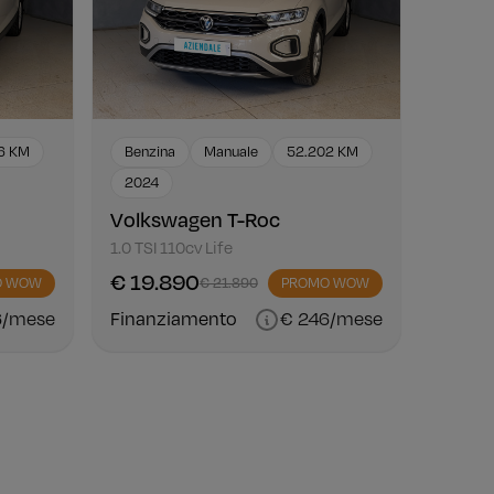
6 KM
Benzina
Manuale
52.202 KM
2024
Volkswagen T-Roc
1.0 TSI 110cv Life
€ 19.890
O WOW
€ 21.890
PROMO WOW
6/mese
Finanziamento
€ 246/mese