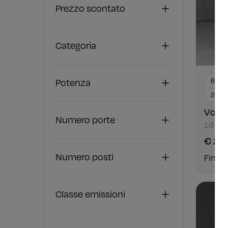
Prezzo scontato
Categoria
Potenza
Benzi
2024
Volk
Numero porte
1.0 TSI
€ 22
Numero posti
Finan
Classe emissioni