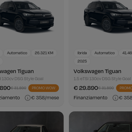
Automatico
26.321 KM
Ibrida
Automatico
41.4
2025
swagen Tiguan
Volkswagen Tiguan
I 130cv DSG Style Goal
1.5 eTSI 130cv DSG Style Goal
.890
€ 29.890
€ 31.890
PROMO WOW
€ 31.890
PROM
ziamento
€ 358/mese
Finanziamento
€ 35