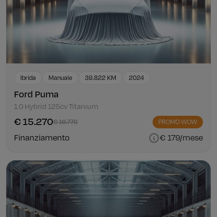
Ibrida
Manuale
39.822 KM
2024
Ford Puma
1.0 Hybrid 125cv Titanium
€ 15.270
€ 16.770
PROMO WOW
Finanziamento
€ 179/mese