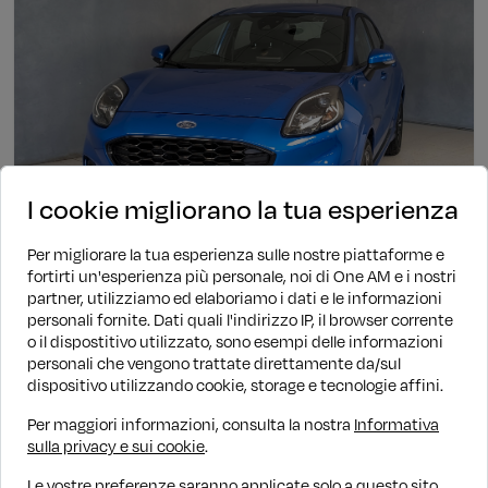
I cookie migliorano la tua esperienza
Per migliorare la tua esperienza sulle nostre piattaforme e
fortirti un'esperienza più personale, noi di One AM e i nostri
partner, utilizziamo ed elaboriamo i dati e le informazioni
personali fornite. Dati quali l'indirizzo IP, il browser corrente
Ibrida
Automatico
80.354 KM
2023
o il dispostitivo utilizzato, sono esempi delle informazioni
Ford Puma
personali che vengono trattate direttamente da/sul
dispositivo utilizzando cookie, storage e tecnologie affini.
1.0 Hybrid 125cv Automatic ST-Line
€ 13.890
€ 14.890
PROMO WOW
Per maggiori informazioni, consulta la nostra
Informativa
sulla privacy e sui cookie
.
Finanziamento
€ 165/mese
Le vostre preferenze saranno applicate solo a questo sito