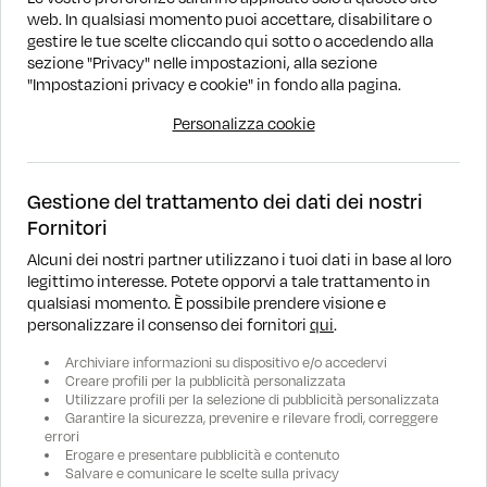
web. In qualsiasi momento puoi accettare, disabilitare o
gestire le tue scelte cliccando qui sotto o accedendo alla
1
sezione "Privacy" nelle impostazioni, alla sezione
"Impostazioni privacy e cookie" in fondo alla pagina.
1 - 3 di 3 annunci
Personalizza cookie
Gestione del trattamento dei dati dei nostri
Fornitori
Alcuni dei nostri partner utilizzano i tuoi dati in base al loro
legittimo interesse. Potete opporvi a tale trattamento in
DOVE SIAMO
qualsiasi momento. È possibile prendere visione e
personalizzare il consenso dei fornitori
qui
.
RICERCA
Archiviare informazioni su dispositivo e/o accedervi
Creare profili per la pubblicità personalizzata
Utilizzare profili per la selezione di pubblicità personalizzata
ASSISTENZA
Garantire la sicurezza, prevenire e rilevare frodi, correggere
errori
Erogare e presentare pubblicità e contenuto
AZIENDA
Salvare e comunicare le scelte sulla privacy