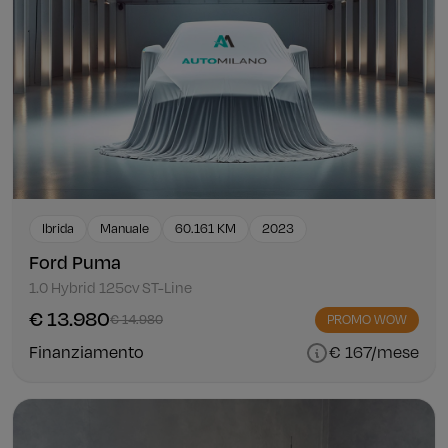
Ibrida
Manuale
60.161 KM
2023
Ford Puma
1.0 Hybrid 125cv ST-Line
€ 13.980
€ 14.980
PROMO WOW
Finanziamento
€ 167/mese